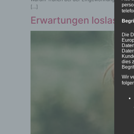
perso
[…]
telef
Erwartungen loslassen
Begr
Die D
Europ
Daten
Daten
Kunde
dies 
Begrif
Wir v
folge