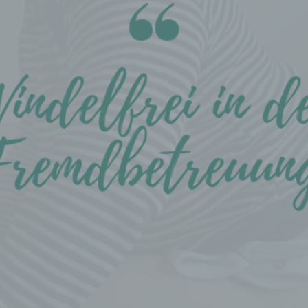
f) Pseudonymisierung
Pseudonymisierung ist die Verarbeitung personenbezogener D
in einer Weise, auf welche die personenbezogenen Daten ohn
Hinzuziehung zusätzlicher Informationen nicht mehr einer
spezifischen betroffenen Person zugeordnet werden können, so
diese zusätzlichen Informationen gesondert aufbewahrt werde
technischen und organisatorischen Maßnahmen unterliegen, di
gewährleisten, dass die personenbezogenen Daten nicht einer
identifizierten oder identifizierbaren natürlichen Person zugewi
werden.
g) Verantwortlicher oder für die Verarbeitung Verantwortli
Verantwortlicher oder für die Verarbeitung Verantwortlicher ist d
natürliche oder juristische Person, Behörde, Einrichtung oder 
Stelle, die allein oder gemeinsam mit anderen über die Zwecke
Mittel der Verarbeitung von personenbezogenen Daten entschei
Sind die Zwecke und Mittel dieser Verarbeitung durch das
Unionsrecht oder das Recht der Mitgliedstaaten vorgegeben, s