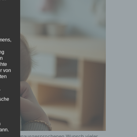
mens,
ng
en
chte
r von
ten
.
ische
n
ann.
bt diesen unausgesprochenen Wunsch vieler