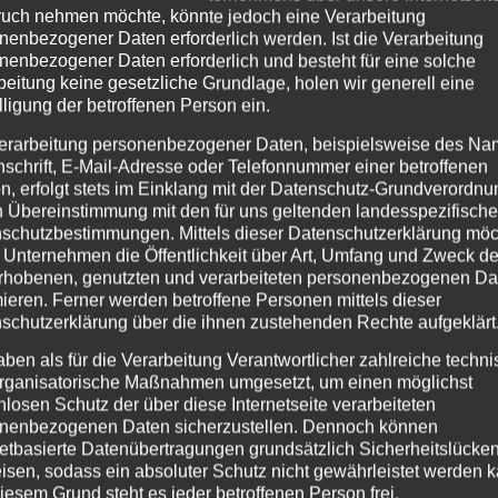
uch nehmen möchte, könnte jedoch eine Verarbeitung
nenbezogener Daten erforderlich werden. Ist die Verarbeitung
nenbezogener Daten erforderlich und besteht für eine solche
beitung keine gesetzliche Grundlage, holen wir generell eine
lligung der betroffenen Person ein.
erarbeitung personenbezogener Daten, beispielsweise des Na
nschrift, E-Mail-Adresse oder Telefonnummer einer betroffenen
n, erfolgt stets im Einklang mit der Datenschutz-Grundverordnu
n Übereinstimmung mit den für uns geltenden landesspezifisch
schutzbestimmungen. Mittels dieser Datenschutzerklärung mö
 Unternehmen die Öffentlichkeit über Art, Umfang und Zweck de
rhobenen, genutzten und verarbeiteten personenbezogenen Da
mieren. Ferner werden betroffene Personen mittels dieser
schutzerklärung über die ihnen zustehenden Rechte aufgeklärt
aben als für die Verarbeitung Verantwortlicher zahlreiche techn
rganisatorische Maßnahmen umgesetzt, um einen möglichst
nlosen Schutz der über diese Internetseite verarbeiteten
nenbezogenen Daten sicherzustellen. Dennoch können
netbasierte Datenübertragungen grundsätzlich Sicherheitslücke
isen, sodass ein absoluter Schutz nicht gewährleistet werden k
iesem Grund steht es jeder betroffenen Person frei,
ind (Und wie deine innere Haltung alles verändert) Es gi