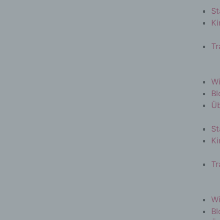
St
Ki
Tr
Wi
Bl
Üb
St
Ki
Tr
Wi
Bl