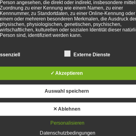
Person angesehen, die direkt oder indirekt, insbesondere mittel
Zuordnung zu einer Kennung wie einem Namen, zu einer
Kennnummer, zu Standortdaten, zu einer Online-Kennung oder
einem oder mehreren besonderen Merkmalen, die Ausdruck de
physischen, physiologischen, genetischen, psychischen,
wirtschaftlichen, kulturellen oder sozialen Identität dieser natür
Person sind, identifiziert werden kann.
ziehungen und im Leben finden Wir leben in einer Welt, in 
ssenziell
Externe Dienste
b) betroffene Person
nungsstreifen
Betroffene Person ist jede identifizierte oder identifizierbare
✓ Akzeptieren
natürliche Person, deren personenbezogene Daten von dem für
Verarbeitung Verantwortlichen verarbeitet werden.
Auswahl speichern
c) Verarbeitung
✕ Ablehnen
Verarbeitung ist jeder mit oder ohne Hilfe automatisierter Verfa
ausgeführte Vorgang oder jede solche Vorgangsreihe im
Personalisieren
Zusammenhang mit personenbezogenen Daten wie das Erheb
das Erfassen, die Organisation, das Ordnen, die Speicherung, 
Datenschutzbedingungen
Anpassung oder Veränderung, das Auslesen, das Abfragen, die