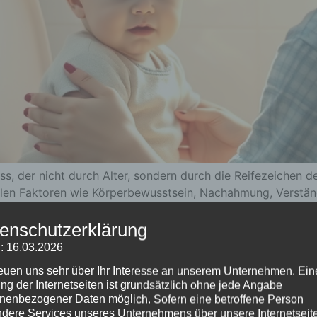
ss, der nicht durch Alter, sondern durch die Reifezeichen 
pielen Faktoren wie Körperbewusstsein, Nachahmung, Verstä
; Geduld ist entscheidend.
enschutzerklärung
 Eingewöhnung wichtig sind
: 16.03.2026
reuen uns sehr über Ihr Interesse an unserem Unternehmen. Ein
ng der Internetseiten ist grundsätzlich ohne jede Angabe
nenbezogener Daten möglich. Sofern eine betroffene Person
dere Services unseres Unternehmens über unsere Internetseite