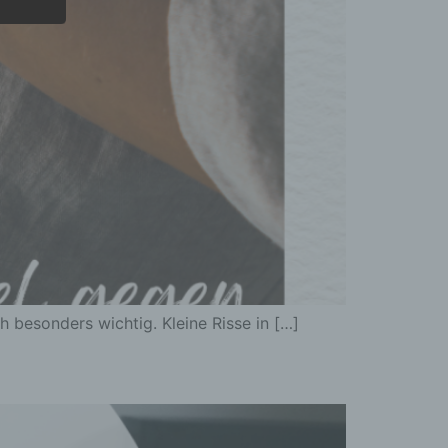
oder
tung.
er
ung
 besonders wichtig. Kleine Risse in […]
hen,
ng,
essen,
ser