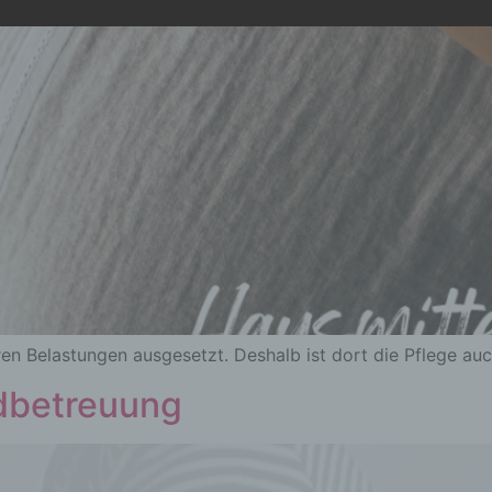
Verwendung, die Offenlegung durch Übermittlung, Verbreitung 
eine andere Form der Bereitstellung, den Abgleich oder die
Verknüpfung, die Einschränkung, das Löschen oder die Vernich
d) Einschränkung der Verarbeitung
Einschränkung der Verarbeitung ist die Markierung gespeichert
personenbezogener Daten mit dem Ziel, ihre künftige Verarbeit
einzuschränken.
e) Profiling
Profiling ist jede Art der automatisierten Verarbeitung
en Belastungen ausgesetzt. Deshalb ist dort die Pflege auch
personenbezogener Daten, die darin besteht, dass diese
personenbezogenen Daten verwendet werden, um bestimmte
mdbetreuung
persönliche Aspekte, die sich auf eine natürliche Person bezie
zu bewerten, insbesondere, um Aspekte bezüglich Arbeitsleistu
wirtschaftlicher Lage, Gesundheit, persönlicher Vorlieben, Inter
Zuverlässigkeit, Verhalten, Aufenthaltsort oder Ortswechsel die
natürlichen Person zu analysieren oder vorherzusagen.