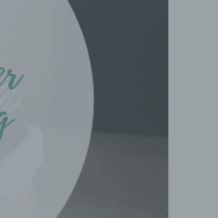
aten
e
fern
n und
e
esen
cher
ie
andere
 und
det.
o kann