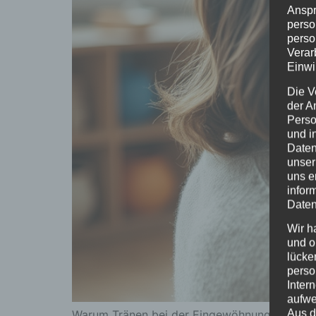
Anspr
perso
perso
Verar
Einwi
Die V
der A
Perso
und i
Daten
unser
uns e
infor
Daten
Wir h
und o
lücke
perso
Inter
aufwe
Aus d
Warum Tränen bei der Eingewöhnung wichtig s