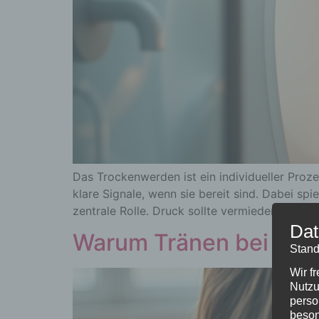
Das Trockenwerden ist ein individueller Proze
klare Signale, wenn sie bereit sind. Dabei s
zentrale Rolle. Druck sollte vermieden werden
Dat
Warum Tränen bei der
Stand
Wir f
Nutzu
perso
beson